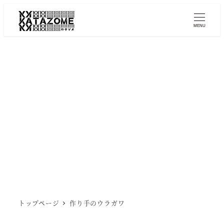
メ
イ
MENU
ン
コ
ン
テ
ン
ツ
へ
移
動
トップページ
作り手のウラガワ